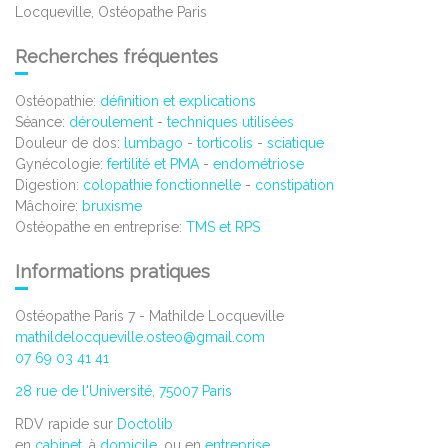
Locqueville, Ostéopathe Paris
Recherches fréquentes
Ostéopathie:
définition et explications
Séance:
déroulement
-
techniques utilisées
Douleur de dos:
lumbago
-
torticolis
-
sciatique
Gynécologie:
fertilité et PMA
-
endométriose
Digestion:
colopathie fonctionnelle
-
constipation
Mâchoire:
bruxisme
Ostéopathe en entreprise:
TMS et RPS
Informations pratiques
Ostéopathe Paris 7 - Mathilde Locqueville
mathildelocqueville.osteo@gmail.com
07 69 03 41 41
28 rue de l'Université, 75007 Paris
RDV rapide sur
Doctolib
en
cabinet
, à
domicile
, ou en
entreprise