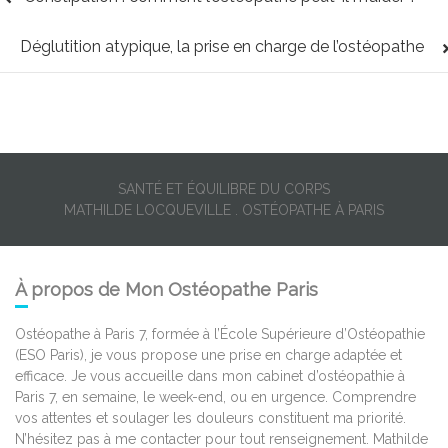
Déglutition atypique, la prise en charge de l’ostéopathe
SANTÉ ET ÉQUILIBRE DU CORPS
MATHILDE LOCQUEVILLE . OSTÉOPATHE À PARIS
À propos de Mon Ostéopathe Paris
Ostéopathe à Paris 7, formée à l’École Supérieure d’Ostéopathie
(ESO Paris), je vous propose une prise en charge adaptée et
efficace. Je vous accueille dans mon cabinet d’ostéopathie à
Paris 7, en semaine, le week-end, ou en urgence. Comprendre
vos attentes et soulager les douleurs constituent ma priorité.
N’hésitez pas à me contacter pour tout renseignement. Mathilde